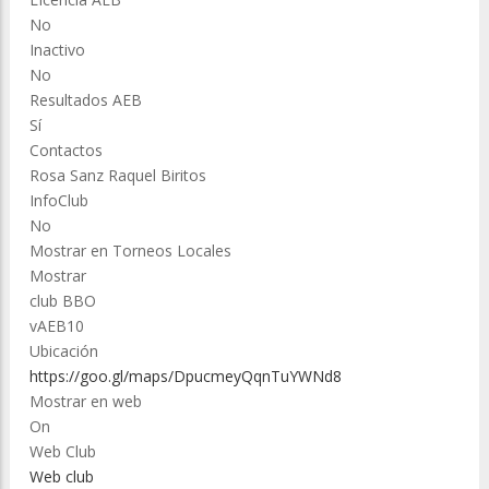
No
Inactivo
No
Resultados AEB
Sí
Contactos
Rosa Sanz Raquel Biritos
InfoClub
No
Mostrar en Torneos Locales
Mostrar
club BBO
vAEB10
Ubicación
https://goo.gl/maps/DpucmeyQqnTuYWNd8
Mostrar en web
On
Web Club
Web club