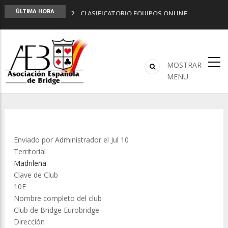
2º CLASIFICATORIO EQUIPOS ONLINE
ÚLTIMA HORA
Curso de Formación y Actualización de
Monitores de Bridge
ANUNCIATE EN NUESTRA REVISTA
NUEVA PROGRAMACIÓN TORNEOS FUNBRIDGE
MOSTRAR
LIGA 11ª
MENU
Enviado por
Administrador
el Jul 10
Territorial
Madrileña
Clave de Club
10E
Nombre completo del club
Club de Bridge Eurobridge
Dirección