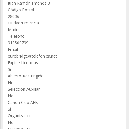
Juan Ramón Jimenez 8
Código Postal
28036
Ciudad/Provincia
Madrid
Teléfono
913500799
Email
eurobridge@telefonica.net
Expide Licencias
Sí
Abierto/Restringido
No
Selección Auxiliar
No
Canon Club AEB
Sí
Organizador
No
LIcencia AEB