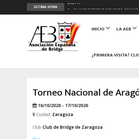
LIGA 11ª
ÚLTIMA HORA
2º CLASIFICATORIO EQUIPOS ONLINE
Curso de Formación y Actualización 
Main
ANUNCIATE EN NUESTRA REVISTA
navigation
INICIO
LA AEB
NUEVA PROGRAMACIÓN TORNEOS FU
¿PRIMERA VISITA? CLI
Torneo Nacional de Arag
16/10/2026 - 17/10/2026
Ciudad:
Zaragoza
Club
Club de Bridge de Zaragoza