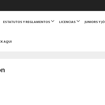
de Monitores de Bridge
ESTATUTOS Y REGLAMENTOS
LICENCIAS
JUNIORS Y J
NBRIDGE
CK AQUI
ón