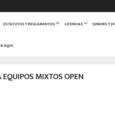
de Monitores de Bridge
ESTATUTOS Y REGLAMENTOS
LICENCIAS
JUNIORS Y J
NBRIDGE
CK AQUI
 EQUIPOS MIXTOS OPEN