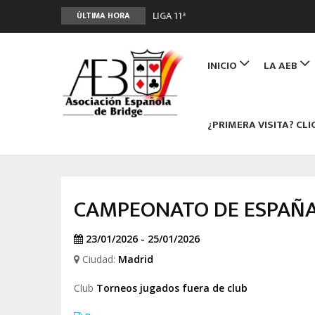
LIGA 11ª
ÚLTIMA HORA
2º CLASIFICATORIO EQUIPOS ONLINE
Main
Curso de Formación y Actualización 
navigation
INICIO
LA AEB
ANUNCIATE EN NUESTRA REVISTA
NUEVA PROGRAMACIÓN TORNEOS FU
¿PRIMERA VISITA? CLI
CAMPEONATO DE ESPAÑA
23/01/2026 - 25/01/2026
Ciudad:
Madrid
Club
Torneos jugados fuera de club