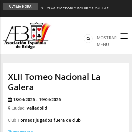
LIGA 11ª
ÚLTIMA HORA
2º CLASIFICATORIO EQUIPOS ONLINE
Curso de Formación y Actualización de
Monitores de Bridge
ANUNCIATE EN NUESTRA REVISTA
NUEVA PROGRAMACIÓN TORNEOS FUNBRIDGE
MOSTRAR
MENU
XLII Torneo Nacional La
Galera
18/04/2026 - 19/04/2026
Ciudad:
Valladolid
Club
Torneos jugados fuera de club