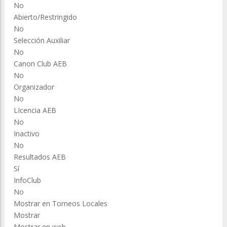
No
Abierto/Restringido
No
Selección Auxiliar
No
Canon Club AEB
No
Organizador
No
LIcencia AEB
No
Inactivo
No
Resultados AEB
Sí
InfoClub
No
Mostrar en Torneos Locales
Mostrar
Mostrar en web