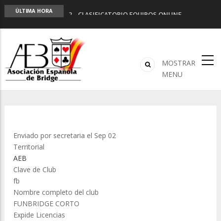
LIGA 11ª
ÚLTIMA HORA
2º CLASIFICATORIO EQUIPOS ONLINE
Curso de Formación y Actualización de
Monitores de Bridge
ANUNCIATE EN NUESTRA REVISTA
NUEVA PROGRAMACIÓN TORNEOS FUNBRIDGE
MOSTRAR
MENU
Enviado por
secretaria
el Sep 02
Territorial
AEB
Clave de Club
fb
Nombre completo del club
FUNBRIDGE CORTO
Expide Licencias