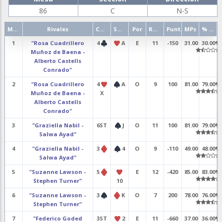
86
C
N-S
Mano
Rivales
Contrato
Salida
Por
Resultado
Punt.
MPs
% punt.
1
"Rosa Cuadrillero
4
A
E
11
-150
31.00
30.00%
Muñoz de Baena -
Alberto Castells
Conrado"
2
"Rosa Cuadrillero
4
A
O
9
100
81.00
79.00%
Muñoz de Baena -
X
Alberto Castells
Conrado"
3
"Graziella Nabil -
6ST
J
O
11
100
81.00
79.00%
Salwa Ayad"
4
"Graziella Nabil -
3
4
O
9
-110
49.00
48.00%
Salwa Ayad"
5
"Suzanne Lawson -
5
E
12
-420
85.00
83.00%
Stephen Turner"
10
6
"Suzanne Lawson -
3
K
O
7
200
78.00
76.00%
Stephen Turner"
7
"Federico Goded
3ST
2
E
11
-660
37.00
36.00%