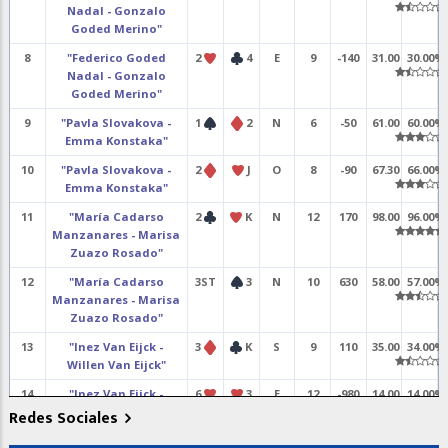
Nadal - Gonzalo
Goded Merino"
8
"Federico Goded
2
4
E
9
-140
31.00
30.00%
Nadal - Gonzalo
Goded Merino"
9
"Pavla Slovakova -
1
2
N
6
-50
61.00
60.00%
Emma Konstaka"
10
"Pavla Slovakova -
2
J
O
8
-90
67.30
66.00%
Emma Konstaka"
11
"María Cadarso
2
K
N
12
170
98.00
96.00%
Manzanares - Marisa
Zuazo Rosado"
12
"María Cadarso
3ST
3
N
10
630
58.00
57.00%
Manzanares - Marisa
Zuazo Rosado"
13
"Inez Van Eijck -
3
K
S
9
110
35.00
34.00%
Willen Van Eijck"
14
"Inez Van Eijck -
6
3
E
12
-980
14.00
14.00%
Willen Van Eijck"
Redes Sociales
19
"María Moreto
3ST
J
N
8
-50
42.00
41.00%