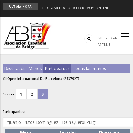
2º CLASIFICATORIO EQUIPOS ONLINE
ÚLTIMA HORA
Curso de Formación y Actualización de
Monitores de Bridge
ANUNCIATE EN NUESTRA REVISTA
NUEVA PROGRAMACIÓN TORNEOS FUNBRIDGE
MOSTRAR
LIGA 11ª
MENU
Resultados
Manos
Participantes
Todas las manos
XII Open Internacional De Barcelona (2537927)
1
2
3
Sesión:
Participantes:
Mesa
Sección
Dirección