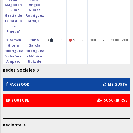
Magallón
Angeli
- Pilar
Nuñez
García de
Rodríguez
la Rasilla
Armijo"
de
Pineda"
"Carmen
"Ana
4
E
9
9
100
-
31.00
7.00
Gloria
García
Rodriguez
Rodríguez
Valerón -
- Mónica
Amparo
Ruiz de
Caballero
Alda"
Redes Sociales
Rubiato"
"María
"Paloma
3
O
K
9
-
110
22.00
16.00
FACEBOOK
ME GUSTA
Carmen
Beamonte
Corral
de
Curia -
Cominges
YOUTUBE
SUSCRIBIRSE
José
- Victoria
Miguel
Criado
Gonçalves"
del Rey"
"Alberto
"Mihai
2
O
K
9
-
110
22.00
16.00
Reciente
Castells
Geta -
Conrado -
Mihai