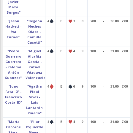
Javier
Maza
Burgos"
"Jason
"Begoña
4
E
7
8
200
-
36.00
2.00
Hackett -
Neches
Eva
Olaso -
Turner"
Camilla
Casotti"
"Pedro
"Miguel
4
E
4
9
100
-
31.00
7.00
Guerrero
Alcañiz
Guerrero
García -
- Paloma
Rafael
Antón
Vázquez
Suanzes"
Valenzuela"
"Joao
"Agatha
4
E
6
9
100
-
31.00
7.00
Fatal 2P -
Pidal
Francisco
Vives -
Costa 1D"
Luis
Lantarón
Pinedo"
"María
"Pilar
4
E
4
9
100
-
31.00
7.00
Osborne
Izquierdo
Sánz-
Moya -