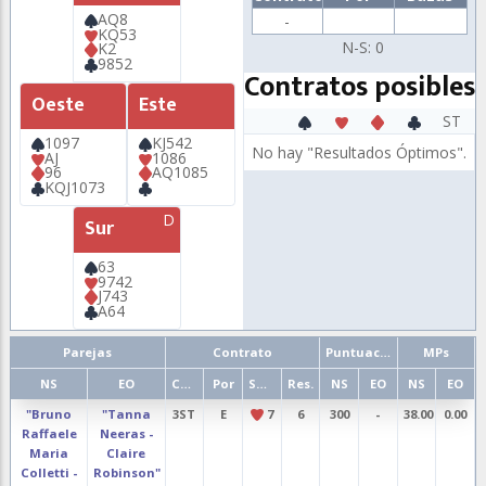
AQ8
-
KQ53
N-S: 0
K2
9852
Contratos posibles
Oeste
Este
ST
1097
KJ542
No hay "Resultados Óptimos".
AJ
1086
96
AQ1085
KQJ1073
D
Sur
63
9742
J743
A64
Parejas
Contrato
Puntuación
MPs
NS
EO
Cont.
Por
Salida
Res.
NS
EO
NS
EO
"Bruno
"Tanna
3ST
E
7
6
300
-
38.00
0.00
Raffaele
Neeras -
Maria
Claire
Colletti -
Robinson"