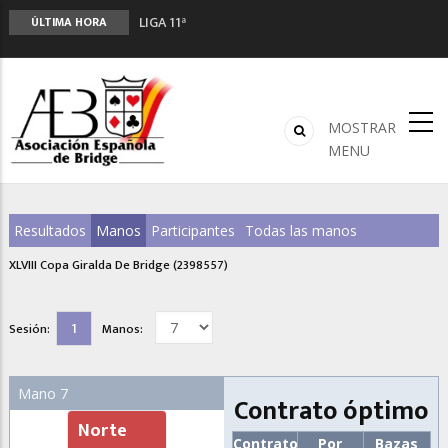
LIGA 11ª
ÚLTIMA HORA
2º CLASIFICATORIO EQUIPOS ONLINE
Curso de Formación y Actualización de
Monitores de Bridge
ANUNCIATE EN NUESTRA REVISTA
MOSTRAR
NUEVA PROGRAMACIÓN TORNEOS FUNBRIDGE
MENU
Resultados
Manos
Participantes
Todas las manos
XLVIII Copa Giralda De Bridge (2398557)
1
Sesión:
Manos:
Mano 7
Contrato óptimo
Norte
Contrato
Por
Bazas