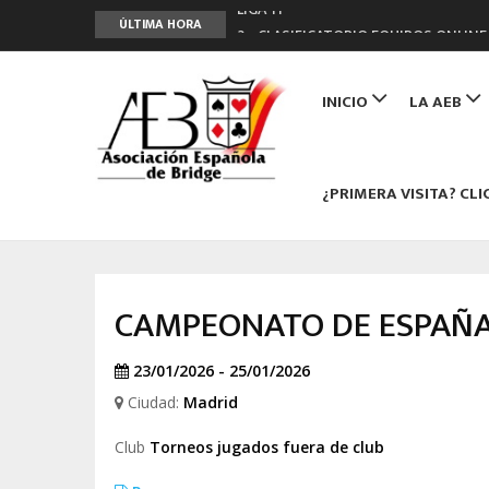
LIGA 11ª
ÚLTIMA HORA
2º CLASIFICATORIO EQUIPOS ONLINE
Curso de Formación y Actualización 
Main
ANUNCIATE EN NUESTRA REVISTA
navigation
INICIO
LA AEB
NUEVA PROGRAMACIÓN TORNEOS FU
¿PRIMERA VISITA? CLI
CAMPEONATO DE ESPAÑA
23/01/2026 - 25/01/2026
Ciudad:
Madrid
Club
Torneos jugados fuera de club