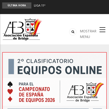
LIGA 11ª
ÚLTIMA HORA
2º CLASIFICATORIO EQUIPOS ONLINE
Curso de Formación y Actualización de
Monitores de Bridge
ANUNCIATE EN NUESTRA REVISTA
MOSTRAR
NUEVA PROGRAMACIÓN TORNEOS FUNBRIDGE
MENU