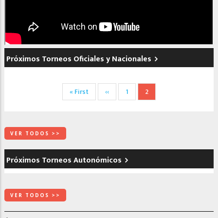
Próximos Torneos Oficiales y Nacionales
Paginación
Primera
« First
Página
‹‹
Página
1
Página
2
página
anterior
actual
VER TODOS >>
Próximos Torneos Autonómicos
VER TODOS >>